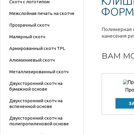
КЛИШЕ
Скотч с логотипом
ФОРМ
Межслойная печать на скотче
Прозрачный скотч
Полимерная 
нанесения ри
Малярный скотч
Армированный скотч TPL
ВАМ МО
Алюминиевый скотч
Металлизированный скотч
Двухсторонний скотч на
бумажной основе
Про
Двухсторонний скотч на
вспененной основе
Двухсторонний скотч на
полипропиленовой основе