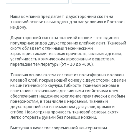
Наша компания предлагает
двухсторонний скотч на
тканевой основе
на выгоднях для вас условиях в Ростове-
на-Дону.
Двухсторонний скотч на тканевой основе – это один из
популярных видов двухсторонних клейких лент. Тканевый
скотч обладает отличными техническими
характеристиками: высокая прочность, сильная адгезия,
устойчивость к химическим агрессивным веществам,
перепадам температуры (от – 20 до +60С).
Тканевая основа скотча состоит из полиэфирных волокон.
Клеевой слой, покрывающий основу с двух сторон, сделан
из синтетического каучука. Гибкость тканевой основы в
сочетании с отличными адгезивными свойствами клея
обеспечивают надежное крепление практически к любым
поверхностям, в том числе к неровным. Тканевый
двухсторонний скотч незаменим для углов, кромок и
сгибов. Несмотря на прочность тканевой основы, скотч
легко оторвать руками без помощи ножниц.
Выступая в качестве современной альтернативы