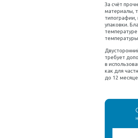
За счёт проч
материалы, т
типографии, 
упаковки. Бл
температуре 
температуры
Двусторонний
требует допо
в использова
как для част
до 12 месяце
н